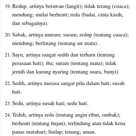
Redup, artinya berawan (langit); tidak terang (cuaca); 
mendung; mulai berhenti; reda (badai, cinta kasih, 
dan sebagainya).
Sabak, artinya muram; suram; redup (tentang cuaca); 
mendung; berlinang (tentang air mata).
Sayu, artinya sangat sedih dan terharu (tentang 
perasaan hati); iba; suram (tentang mata); tidak 
jernih dan kurang nyaring (tentang suara, bunyi).
Sedih, artinya merasa sangat pilu dalam hati; susah 
hati.
Sedu, artinya susah hati; sedu hati.
Teduh, artinya reda (tentang angin ribut, ombak); 
berhenti (tentang hujan); terlindung atau tidak kena 
panas matahari; lindap; tenang; aman.