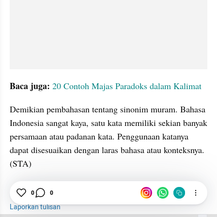
Baca juga: 
20 Contoh Majas Paradoks dalam Kalimat
Demikian pembahasan tentang sinonim muram. Bahasa 
Indonesia sangat kaya, satu kata memiliki sekian banyak 
persamaan atau padanan kata. Penggunaan katanya 
dapat disesuaikan dengan laras bahasa atau konteksnya. 
(STA)
0
0
Bahasa
Pengertian
Arti
Laporkan tulisan