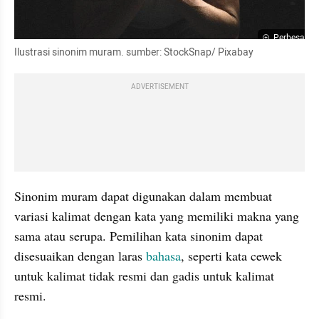
Perbesar
Ilustrasi sinonim muram. sumber: StockSnap/ Pixabay
ADVERTISEMENT
Sinonim muram dapat digunakan dalam membuat 
variasi kalimat dengan kata yang memiliki makna yang 
sama atau serupa. Pemilihan kata sinonim dapat 
disesuaikan dengan laras 
bahasa
, seperti kata cewek 
untuk kalimat tidak resmi dan gadis untuk kalimat 
resmi.