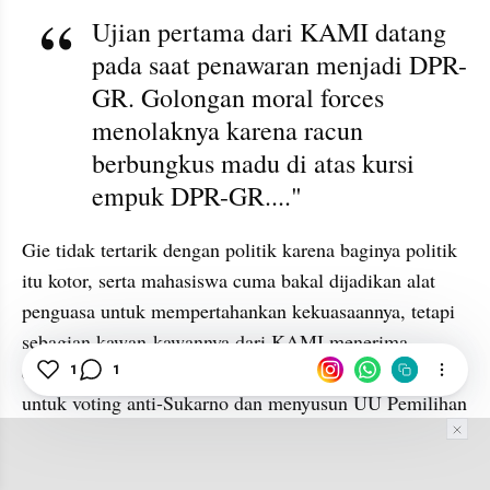
Ujian pertama dari KAMI datang 
pada saat penawaran menjadi DPR-
GR. Golongan moral forces 
menolaknya karena racun 
berbungkus madu di atas kursi 
empuk DPR-GR...."
Gie tidak tertarik dengan politik karena baginya politik 
itu kotor, serta mahasiswa cuma bakal dijadikan alat 
penguasa untuk mempertahankan kekuasaannya, tetapi 
sebagian kawan-kawannya dari KAMI menerima 
dengan alasan bahwa suara mahasiswa diperlukan 
1
1
untuk voting anti-Sukarno dan menyusun UU Pemilihan 
Umum. 
Akan tetapi, pada kenyataannya berbeda, mereka yang 