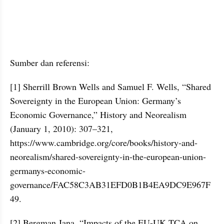
Sumber dan referensi:
[1] Sherrill Brown Wells and Samuel F. Wells, “Shared 
Sovereignty in the European Union: Germany’s 
Economic Governance,” History and Neorealism 
(January 1, 2010): 307–321, 
https://www.cambridge.org/core/books/history-and-
neorealism/shared-sovereignty-in-the-european-union-
germanys-economic-
governance/FAC58C3AB31EFD0B1B4EA9DC9E967F
49.
[2] Bergman Jana, “Impacts of the EU-UK TCA on 