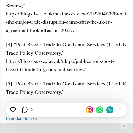
Review,”  
https://blogs.lse.ac.uk/businessreview/2022/04/26/brexit
-the-major-trade-disruption-came-after-the-uk-eu-
agreement-took-effect-in-2021/.
[4] “Post-Brexit: Trade in Goods and Services (II) « UK 
Trade Policy Observatory,” 
https://blogs.sussex.ac.uk/uktpo/publications/post-
brexit-ii-trade-in-goods-and-services/.
[5] “Post-Brexit: Trade in Goods and Services (II) « UK 
Trade Policy Observatory.”
Politik Luar Negeri
Brexit
Uni Eropa
1
0
Laporkan tulisan
Tim Editor
Editor Section