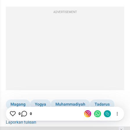
ADVERTISEMENT
Magang
Yogya
Muhammadiyah
Tadarus
0
0
UMY
Laporkan tulisan