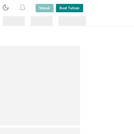
Masuk
Buat Tulisan
Loading
Loading
Lainnya