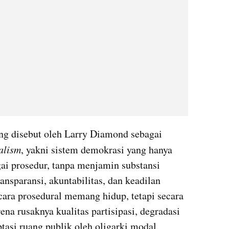
Kondisi ini memperkuat apa yang disebut oleh Larry Diamond sebagai 
alism
, yakni sistem demokrasi yang hanya 
i prosedur, tanpa menjamin substansi 
ransparansi, akuntabilitas, dan keadilan 
cara prosedural memang hidup, tetapi secara 
na rusaknya kualitas partisipasi, degradasi 
optasi ruang publik oleh oligarki modal.