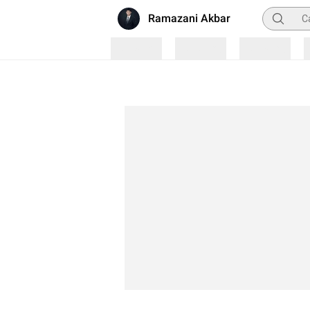
Pencaria
Ramazani Akbar
Loading
Loading
Loading