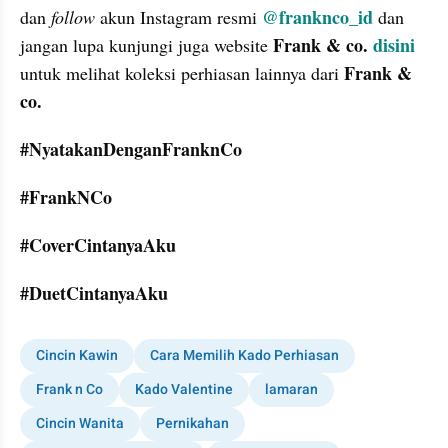
@franknco_id
dan 
follow
 akun Instagram resmi 
dan 
Frank & co.
disini
jangan lupa kunjungi juga website 
Frank & 
untuk melihat koleksi perhiasan lainnya dari 
co.
#NyatakanDenganFranknCo
#FrankNCo
#CoverCintanyaAku
#DuetCintanyaAku
Cincin Kawin
Cara Memilih Kado Perhiasan
Frank n Co
Kado Valentine
lamaran
Cincin Wanita
Pernikahan