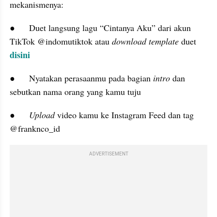
mekanismenya:
●	Duet langsung lagu “Cintanya Aku” dari akun 
TikTok @indomutiktok atau 
download template
 duet 
disini
●	Nyatakan perasaanmu pada bagian 
intro 
dan 
sebutkan nama orang yang kamu tuju
●	
Upload
 video kamu ke Instagram Feed dan tag 
@franknco_id
ADVERTISEMENT