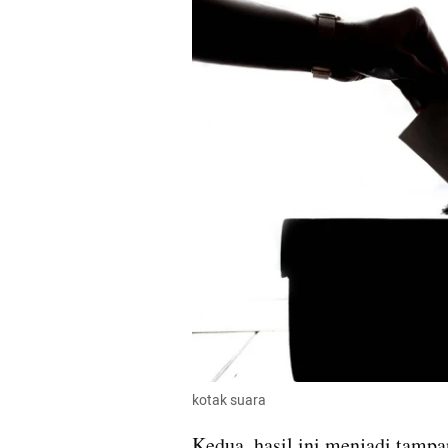
kotak suara
Kedua, hasil ini menjadi tampa