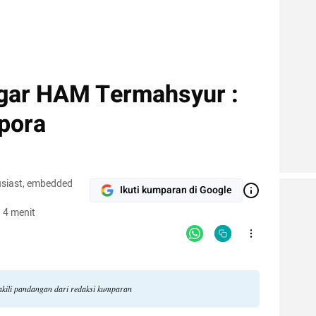
gar HAM Termahsyur :
spora
husiast, embedded
Ikuti kumparan di Google
 4 menit
akili pandangan dari redaksi kumparan