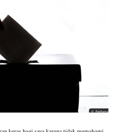
Perbesar
ran keras bagi saya karena tidak memahami 