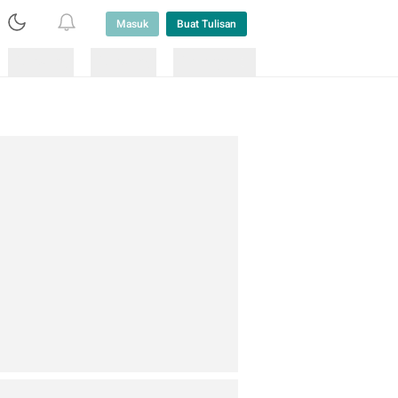
Masuk
Buat Tulisan
Loading
Loading
Lainnya