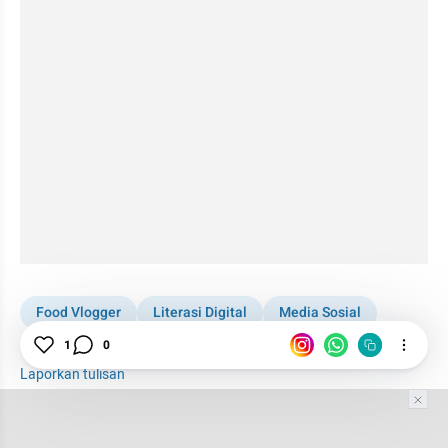
Food Vlogger
Literasi Digital
Media Sosial
Netizen
1
0
Kuliner
Laporkan tulisan
Tim Editor
Editor Section