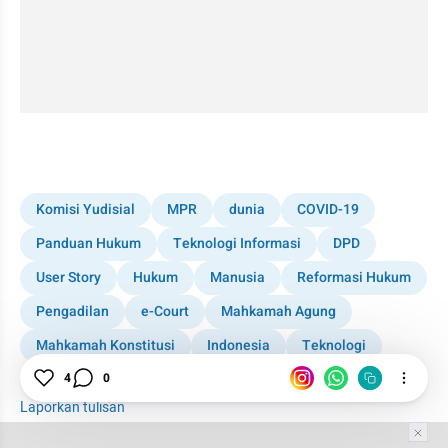
Komisi Yudisial
MPR
dunia
COVID-19
Panduan Hukum
Teknologi Informasi
DPD
User Story
Hukum
Manusia
Reformasi Hukum
Pengadilan
e-Court
Mahkamah Agung
Mahkamah Konstitusi
Indonesia
Teknologi
DPR
4
0
Laporkan tulisan
Tim Editor