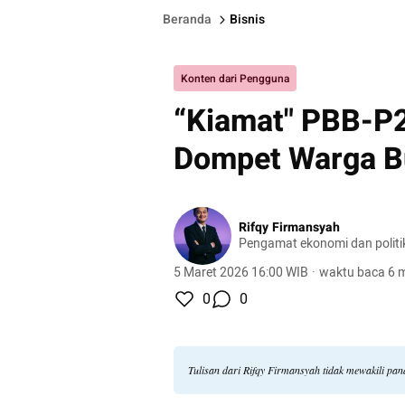
Beranda
Bisnis
Konten dari Pengguna
“Kiamat" PBB-P
Dompet Warga Bu
Rifqy Firmansyah
Pengamat ekonomi dan politi
5 Maret 2026 16:00 WIB
·
waktu baca 6 m
0
0
Tulisan dari Rifqy Firmansyah tidak mewakili pa