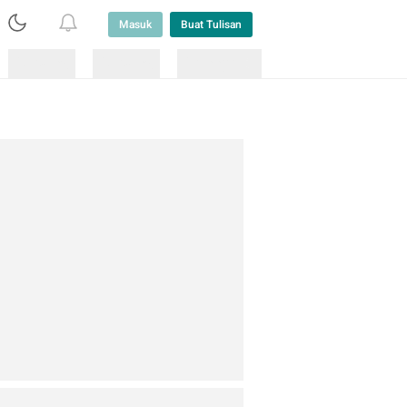
Masuk
Buat Tulisan
Loading
Loading
Lainnya