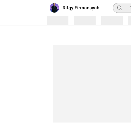
Pencari
Rifqy Firmansyah
Loading
Loading
Loading