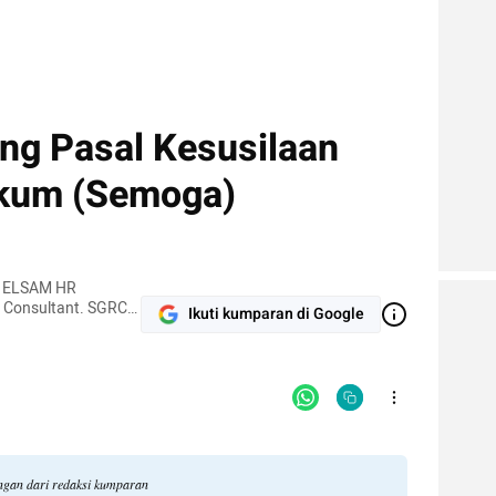
ang Pasal Kesusilaan
ukum (Semoga)
r. ELSAM HR
w Consultant. SGRC
Ikuti kumparan di Google
Selangkangan Law
angan dari redaksi kumparan