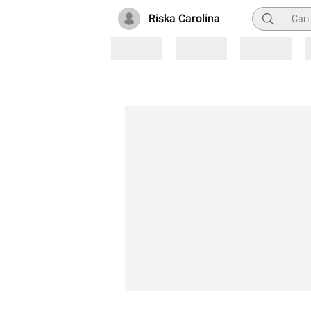
Pencarian
Riska Carolina
Loading
Loading
Loading