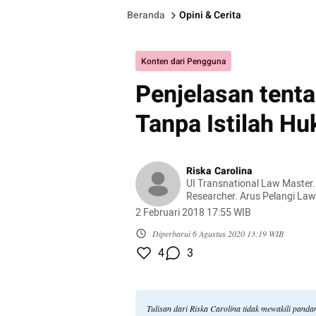
Beranda
Opini & Cerita
Konten dari Pengguna
Penjelasan tent
Tanpa Istilah H
Riska Carolina
UI Transnational Law Maste
Researcher. Arus Pelangi La
Deputy of Internal Affairs. 
2 Februari 2018 17:55 WIB
Expert.
Diperbarui
6 Agustus 2020 13:19 WIB
4
3
Tulisan dari Riska Carolina tidak mewakili pand