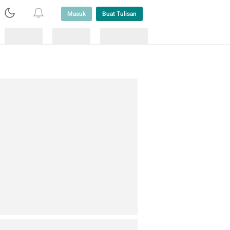
Masuk
Buat Tulisan
Loading
Loading
Lainnya