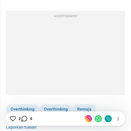
ADVERTISEMENT
Overthinking
Overthinking
Remaja
Percintaan
2
0
Laporkan tulisan