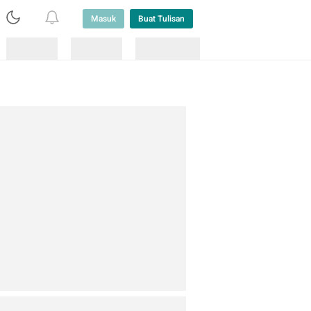
Masuk
Buat Tulisan
Loading
Loading
Lainnya