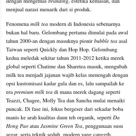
dengan mengemas 
branding
, estetika kemasan, dan 
menjual narasi menarik dari si produk.
Fenomena 
milk tea 
modern di Indonesia sebenarnya 
bukan hal baru. Gelombang pertama dimulai pada awal 
tahun 2000-an dengan masuknya pionir 
bubble tea 
asal 
Taiwan seperti Quickly dan Hop Hop. Gelombang 
kedua meledak sekitar tahun 2011-2012 ketika merek 
global seperti Chatime dan Sharetea masuk, mengubah 
milk tea menjadi jajanan wajib kelas menengah dengan 
opsi kustomisasi kadar gula dan es, lalu sampailah ke 
era 
premium milk tea
 di mana merek dagang seperti 
Teazzi, Chagee, Molly Tea dan Sancha mulai menaiki 
puncak. Di fase ini, fokus bergeser dari sekadar boba 
manis ke arah kualitas daun teh organik, seperti 
Da 
Hong Pao
 atau 
Jasmine Green Tea
, penggunaan susu 
segar, serta teknik seduh  modern yang canggih.