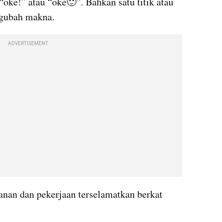
“oke!” atau “oke🙂”. Bahkan satu titik atau 
ngubah makna.
ADVERTISEMENT
nan dan pekerjaan terselamatkan berkat 