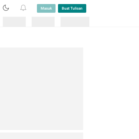
Masuk
Buat Tulisan
Loading
Loading
Lainnya