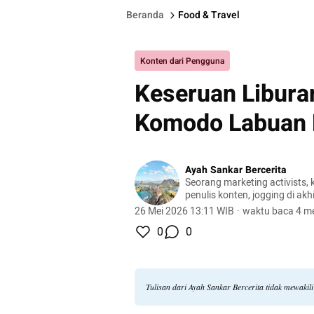
Beranda
Food & Travel
Konten dari Pengguna
Keseruan Libura
Komodo Labuan 
Ayah Sankar Bercerita
Seorang marketing activists, k
penulis konten, jogging di akhi
pelancong, penjelajah, berceri
26 Mei 2026 13:11 WIB
·
waktu baca 4 me
dan budaya itu menarik.
0
0
Tulisan dari Ayah Sankar Bercerita tidak mewaki