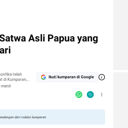
Satwa Asli Papua yang
ari
onfiksi telah
Ikuti kumparan di Google
at di Kumparan,
.org, Kompasiana,
 menit
dll. IG: @satya-
 pandangan dari redaksi kumparan