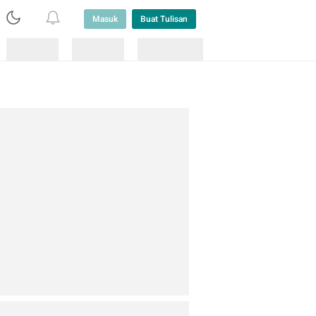
Masuk
Buat Tulisan
Loading
Loading
Lainnya