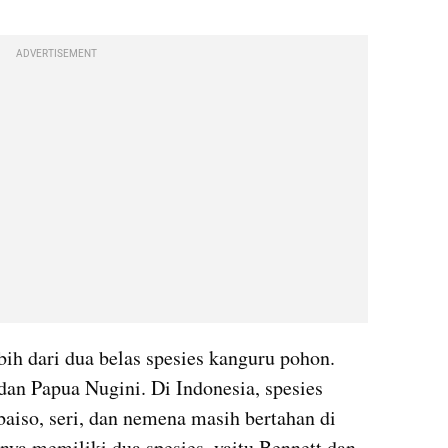
ADVERTISEMENT
ih dari dua belas spesies kanguru pohon. 
dan Papua Nugini. Di Indonesia, spesies 
baiso, seri, dan nemena masih bertahan di 
nya memiliki dua spesies, yaitu Bennett dan 