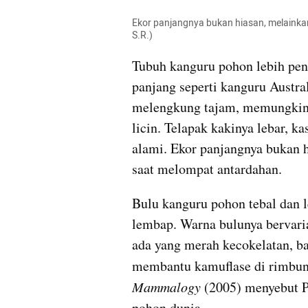
Ekor panjangnya bukan hiasan, melainka
S.R.)
Tubuh kanguru pohon lebih pen
panjang seperti kanguru Australi
melengkung tajam, memungkink
licin. Telapak kakinya lebar, ka
alami. Ekor panjangnya bukan 
saat melompat antardahan.
Bulu kanguru pohon tebal dan 
lembap. Warna bulunya bervaria
ada yang merah kecokelatan, ba
membantu kamuflase di rimbun
Mammalogy
 (2005) menyebut 
pohon dunia.