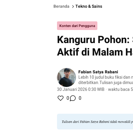
Beranda
Tekno & Sains
Konten dari Pengguna
Kanguru Pohon: 
Aktif di Malam H
Fabian Satya Rabani
Lebih 10 judul buku fiksi dan n
diterbitkan.Tulisan juga dimu
Kompas Muda, GNFI, Jurnalis
30 Januari 2026 0:30 WIB
·
waktu baca 5
Indonesiana, Netralnews.com, 
0
0
rabani
Tulisan dari Fabian Satya Rabani tidak mewakili