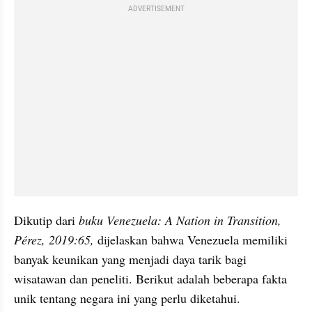
ADVERTISEMENT
Dikutip dari 
buku Venezuela: A Nation in Transition, 
Pérez, 2019:65, 
dijelaskan bahwa Venezuela memiliki 
banyak keunikan yang menjadi daya tarik bagi 
wisatawan dan peneliti. Berikut adalah beberapa fakta 
unik tentang negara ini yang perlu diketahui.