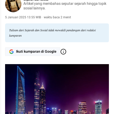
Artikel yang membahas seputar sejarah hingga topik
sosial lainnya.
5 Januari 2025 13:55 WIB
·
waktu baca 2 menit
Tulisan dari Sejarah dan Sosial tidak mewakili pandangan dari redaksi
kumparan
Ikuti kumparan di Google