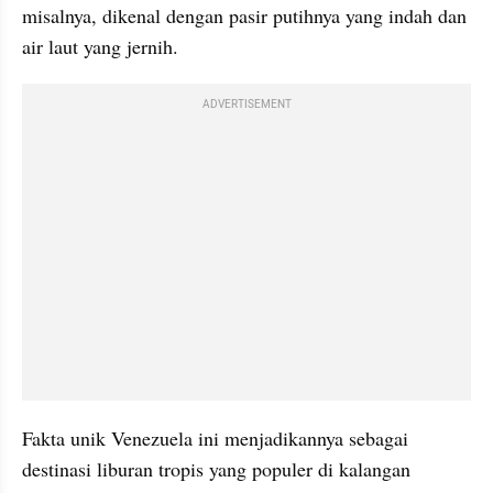
misalnya, dikenal dengan pasir putihnya yang indah dan 
air laut yang jernih. 
ADVERTISEMENT
Fakta unik Venezuela ini menjadikannya sebagai 
destinasi liburan tropis yang populer di kalangan 