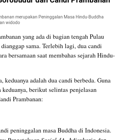
i Borobudur dan Candi Prambanan
rambanan merupakan Peninggalan Masa Hindu-Buddha 
yan widodo
mbanan yang ada di bagian tengah Pulau 
ianggap sama. Terlebih lagi, dua candi 
ecara bersamaan saat membahas sejarah Hindu-
, keduanya adalah dua candi berbeda. Guna 
keduanya, berikut selintas penjelasan 
Candi Prambanan:
di peninggalan masa Buddha di Indonesia. 
mu Pengetahuan Sosial 4A
, Adisukarjo dan 