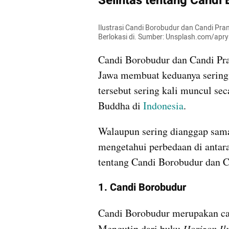
Selintas tentang Cand
Ilustrasi Candi Borobudur dan Candi P
Berlokasi di. Sumber: Unsplash.com/apr
Candi Borobudur dan Candi Pra
Jawa membuat keduanya sering d
tersebut sering kali muncul s
Buddha di 
Indonesia
.
Walaupun sering dianggap sama
mengetahui perbedaan di antara 
tentang Candi Borobudur dan 
1. Candi Borobudur
Candi Borobudur merupakan can
Mengutip dari buku 
Horizon Il