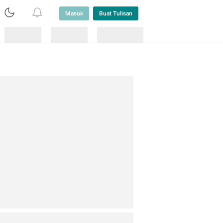
Masuk
Buat Tulisan
Loading
Loading
Lainnya