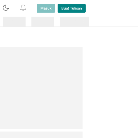
Masuk
Buat Tulisan
Loading
Loading
Lainnya