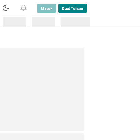
Masuk
Buat Tulisan
Loading
Loading
Lainnya