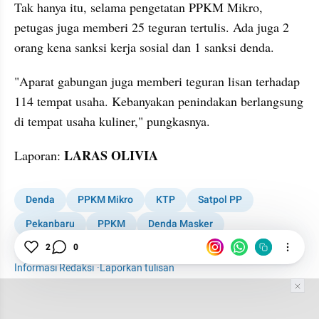
Tak hanya itu, selama pengetatan PPKM Mikro, 
petugas juga memberi 25 teguran tertulis. Ada juga 2 
orang kena sanksi kerja sosial dan 1 sanksi denda.
"Aparat gabungan juga memberi teguran lisan terhadap 
114 tempat usaha. Kebanyakan penindakan berlangsung 
di tempat usaha kuliner," pungkasnya.
LARAS OLIVIA
Laporan: 
Denda
PPKM Mikro
KTP
Satpol PP
Pekanbaru
PPKM
Denda Masker
PPKM Skala Mikro
Sanksi
2
0
Informasi Redaksi
·
Laporkan tulisan
Tim Editor
Editor Section