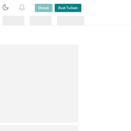
Masuk
Buat Tulisan
Loading
Loading
Lainnya