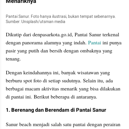
Menariknya
Pantai Sanur. Foto hanya ilustrasi, bukan tempat sebenarnya. 
Sumber: Unsplash/utsman media
Dikutip dari denpasarkota.go.id, Pantai Sanur terkenal 
dengan panorama alamnya yang indah. 
Pantai 
ini punya 
pasir yang putih dan bersih dengan ombaknya yang 
tenang.
Dengan keindahannya ini, banyak wisatawan yang 
berburu spot foto di setiap sudutnya. Selain itu, ada 
berbagai macam aktivitas menarik yang bisa dilakukan 
di pantai ini. Berikut beberapa di antaranya.
1. Berenang dan Berendam di Pantai Sanur
Sanur beach menjadi salah satu pantai dengan perairan 