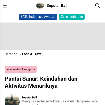
Seputar Bali
SATU Indonesia Awards
Green Initiative
Beranda
Food & Travel
Konten dari Pengguna
Pantai Sanur: Keindahan dan
Aktivitas Menariknya
Seputar Bali
Mengulas serba serbi kota Bali, mulai dari pariwisata