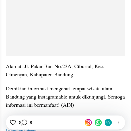
Alamat: Jl. Pakar Bar. No.23A, Ciburial, Kec. 
Cimenyan, Kabupaten Bandung. 
Demikian informasi mengenai tempat wisata alam 
Bandung yang instagramable untuk dikunjungi. Semoga 
informasi ini bermanfaat! (AIN)
Bandung
Wisata Alam
Instagramable
0
0