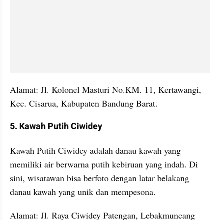
Alamat: Jl. Kolonel Masturi No.KM. 11, Kertawangi, 
Kec. Cisarua, Kabupaten Bandung Barat.
5. Kawah Putih Ciwidey
Kawah Putih Ciwidey adalah danau kawah yang 
memiliki air berwarna putih kebiruan yang indah. Di 
sini, wisatawan bisa berfoto dengan latar belakang 
danau kawah yang unik dan mempesona.
Alamat: Jl. Raya Ciwidey Patengan, Lebakmuncang 