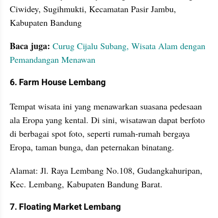
Ciwidey, Sugihmukti, Kecamatan Pasir Jambu, 
Kabupaten Bandung
Baca juga:
Curug Cijalu Subang, Wisata Alam dengan 
Pemandangan Menawan
6. Farm House Lembang
Tempat wisata ini yang menawarkan suasana pedesaan 
ala Eropa yang kental. Di sini, wisatawan dapat berfoto 
di berbagai spot foto, seperti rumah-rumah bergaya 
Eropa, taman bunga, dan peternakan binatang.
Alamat: Jl. Raya Lembang No.108, Gudangkahuripan, 
Kec. Lembang, Kabupaten Bandung Barat.
7. Floating Market Lembang