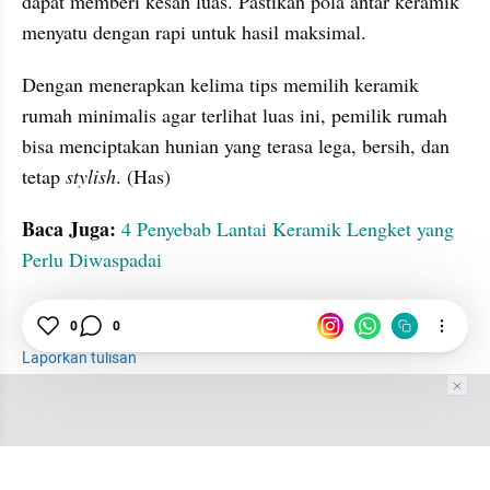
dapat memberi kesan luas. Pastikan pola antar keramik 
menyatu dengan rapi untuk hasil maksimal.
Dengan menerapkan kelima tips memilih keramik 
rumah minimalis agar terlihat luas ini, pemilik rumah 
bisa menciptakan hunian yang terasa lega, bersih, dan 
tetap 
stylish
. (Has)
Baca Juga:
4 Penyebab Lantai Keramik Lengket yang 
Perlu Diwaspadai
0
0
Tips
Warna
Keramik
seo suggest
Laporkan tulisan
Tim Editor
Editor Section