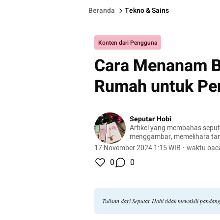
Beranda
Tekno & Sains
Konten dari Pengguna
Cara Menanam Bi
Rumah untuk Pe
Seputar Hobi
Artikel yang membahas seputa
menggambar, memelihara ta
peliharaan, hingga meracik ko
17 November 2024 1:15 WIB
·
waktu baca
0
0
Tulisan dari Seputar Hobi tidak mewakili pandan