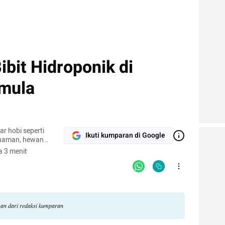
bit Hidroponik di
mula
r hobi seperti
Ikuti kumparan di Google
naman, hewan
pi.
 3 menit
gan dari redaksi kumparan