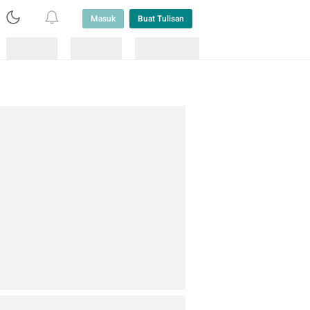
Masuk
Buat Tulisan
Loading
Loading
Lainnya