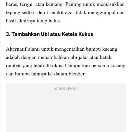
beras, terigu, atau kentang. Penting untuk memasukkan 
tepung sedikit demi sedikit agar tidak menggumpal dan 
hasil akhirnya tetap halus.
3. Tambahkan Ubi atau Ketela Kukus
Alternatif alami untuk mengentalkan bumbu kacang 
adalah dengan menambahkan ubi jalar atau ketela 
rambat yang telah dikukus. Campurkan bersama kacang 
dan bumbu lainnya ke dalam blender.
ADVERTISEMENT