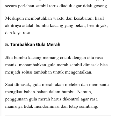
secara perlahan sambil terus diaduk agar tidak gosong.
Meskipun membutuhkan waktu dan kesabaran, hasil 
akhirnya adalah bumbu kacang yang pekat, berminyak, 
dan kaya rasa.
5. Tambahkan Gula Merah
Jika bumbu kacang memang cocok dengan cita rasa 
manis, menambahkan gula merah sambil dimasak bisa 
menjadi solusi tambahan untuk mengentalkan.
Saat dimasak, gula merah akan meleleh dan membantu 
mengikat bahan-bahan dalam bumbu. Namun, 
penggunaan gula merah harus dikontrol agar rasa 
manisnya tidak mendominasi dan tetap seimbang.