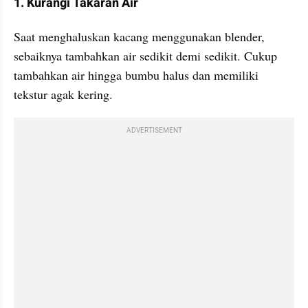
1. Kurangi Takaran Air
Saat menghaluskan kacang menggunakan blender, 
sebaiknya tambahkan air sedikit demi sedikit. Cukup 
tambahkan air hingga bumbu halus dan memiliki 
tekstur agak kering.
ADVERTISEMENT