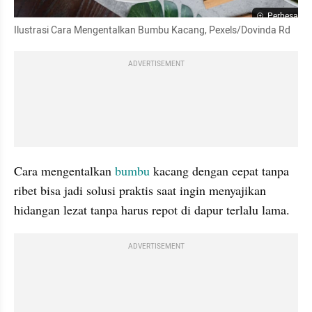
Perbesar
Ilustrasi Cara Mengentalkan Bumbu Kacang, Pexels/Dovinda Rd
ADVERTISEMENT
Cara mengentalkan 
bumbu 
kacang dengan cepat tanpa 
ribet bisa jadi solusi praktis saat ingin menyajikan 
hidangan lezat tanpa harus repot di dapur terlalu lama.
ADVERTISEMENT