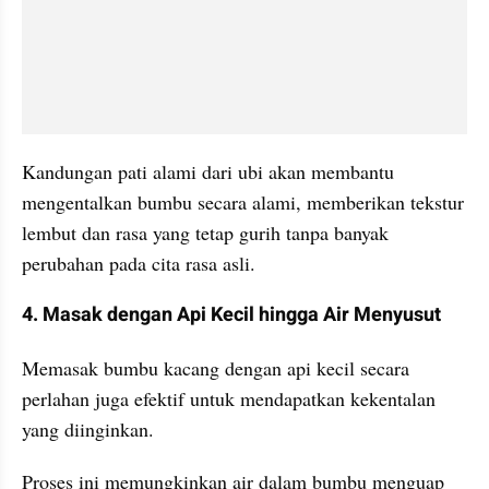
Kandungan pati alami dari ubi akan membantu 
mengentalkan bumbu secara alami, memberikan tekstur 
lembut dan rasa yang tetap gurih tanpa banyak 
perubahan pada cita rasa asli.
4. Masak dengan Api Kecil hingga Air Menyusut
Memasak bumbu kacang dengan api kecil secara 
perlahan juga efektif untuk mendapatkan kekentalan 
yang diinginkan.
Proses ini memungkinkan air dalam bumbu menguap 