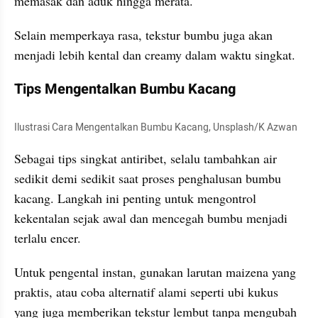
memasak dan aduk hingga merata.
Selain memperkaya rasa, tekstur bumbu juga akan 
menjadi lebih kental dan creamy dalam waktu singkat.
Tips Mengentalkan Bumbu Kacang
Ilustrasi Cara Mengentalkan Bumbu Kacang, Unsplash/K Azwan
Sebagai tips singkat antiribet, selalu tambahkan air 
sedikit demi sedikit saat proses penghalusan bumbu 
kacang. Langkah ini penting untuk mengontrol 
kekentalan sejak awal dan mencegah bumbu menjadi 
terlalu encer.
Untuk pengental instan, gunakan larutan maizena yang 
praktis, atau coba alternatif alami seperti ubi kukus 
yang juga memberikan tekstur lembut tanpa mengubah 