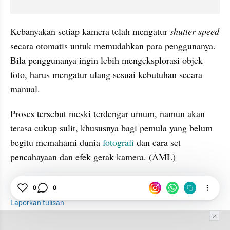
Kebanyakan setiap kamera telah mengatur 
shutter speed 
secara otomatis untuk memudahkan para penggunanya. 
Bila penggunanya ingin lebih mengeksplorasi objek 
foto, harus mengatur ulang sesuai kebutuhan secara 
manual.
Proses tersebut meski terdengar umum, namun akan 
terasa cukup sulit, khususnya bagi pemula yang belum 
begitu memahami dunia 
fotografi
 dan cara set 
pencahayaan dan efek gerak kamera. (AML)
0
0
Foto
Video
Fotografi
Laporkan tulisan
Tim Editor
Editor Section