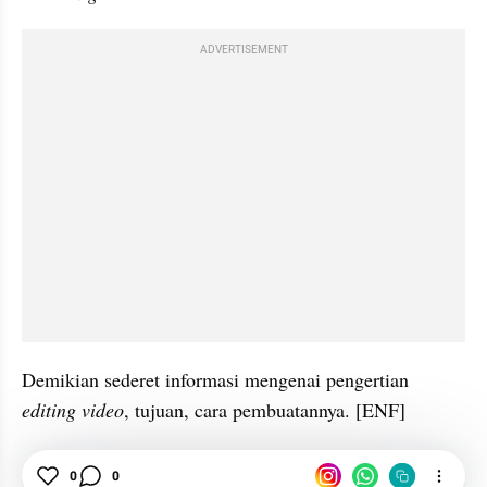
ADVERTISEMENT
Demikian sederet informasi mengenai pengertian 
editing video
, tujuan, cara pembuatannya. [ENF]
Video
Gambar
Aplikasi
0
0