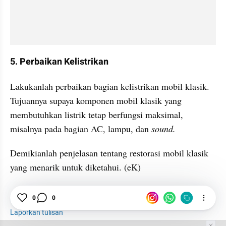
5. Perbaikan Kelistrikan
Lakukanlah perbaikan bagian kelistrikan mobil klasik. 
Tujuannya supaya komponen mobil klasik yang 
membutuhkan listrik tetap berfungsi maksimal, 
misalnya pada bagian AC, lampu, dan 
sound.
Demikianlah penjelasan tentang restorasi mobil klasik 
yang menarik untuk diketahui. (eK) 
GPT
Restorasi
Mobil Klasik
Interior Mobil
0
0
Laporkan tulisan