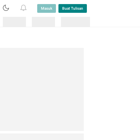
Masuk
Buat Tulisan
Loading
Loading
Lainnya