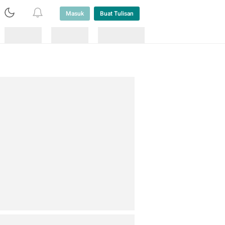
Masuk
Buat Tulisan
Loading
Loading
Lainnya