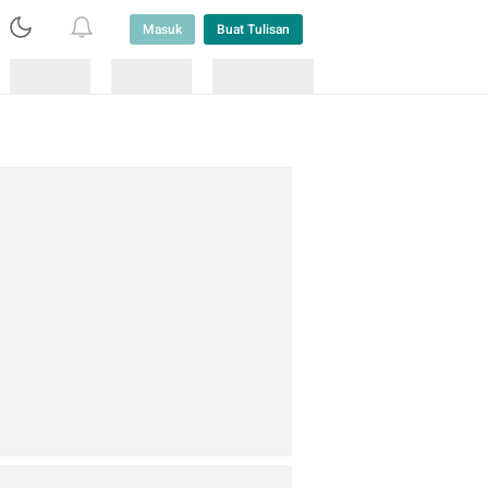
Masuk
Buat Tulisan
Loading
Loading
Lainnya