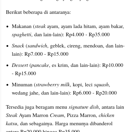
Berikut beberapa di antaranya:
Makanan (
steak
 ayam, ayam lada hitam, ayam bakar, 
spaghetti
, dan lain-lain): Rp4.000 - Rp35.000
Snack 
(
sandwich
, geblek, cireng, mendoan, dan lain-
lain): Rp7.000 - Rp15.000
Dessert
 (
pancake
, es krim, dan lain-lain): Rp10.000 
- Rp15.000
Minuman (
strawberry milk
, kopi, leci 
squash
, 
wedang jahe, dan lain-lain): Rp6.000 - Rp20.000
Tersedia juga beragam menu 
signature dish
, antara lain 
Steak 
Ayam Marron 
Cream
, Pizza Marron, 
chicken 
katsu
, dan sebagainya. Harga menunya dibanderol 
antara Rp20.000 hingga Rp35.000.