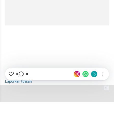
Suku Baduy
0
0
Laporkan tulisan
Tim Editor
Editor Section