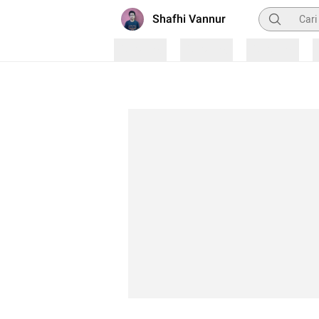
Pencarian
Shafhi Vannur
Loading
Loading
Loading