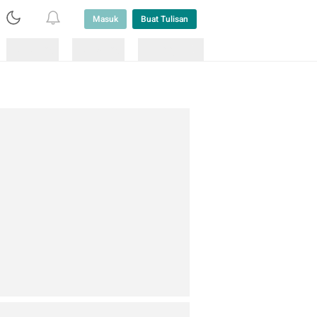
Masuk
Buat Tulisan
Loading
Loading
Lainnya