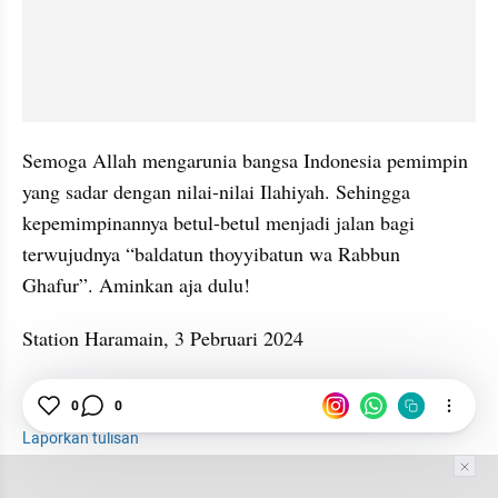
Semoga Allah mengarunia bangsa Indonesia pemimpin 
yang sadar dengan nilai-nilai Ilahiyah. Sehingga 
kepemimpinannya betul-betul menjadi jalan bagi 
terwujudnya “baldatun thoyyibatun wa Rabbun 
Ghafur”. Aminkan aja dulu!
Station Haramain, 3 Pebruari 2024
0
0
Islam
Salat
Karakter
Laporkan tulisan
Tim Editor
Editor Section