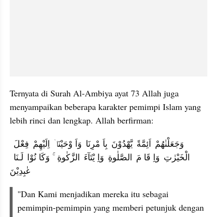
Ternyata di Surah Al-Ambiya ayat 73 Allah juga 
menyampaikan beberapa karakter pemimpi Islam yang 
lebih rinci dan lengkap. Allah berfirman:
وَجَعَلْنٰهُمْ  اَئِمَّةً  يَّهْدُوْنَ  بِاَ مْرِنَا  وَاَ وْحَيْنَاۤ  اِلَيْهِمْ  فِعْلَ  
الْخَيْرٰتِ  وَاِ قَا مَ  الصَّلٰوةِ  وَاِ يْتَآءَ  الزَّكٰوةِ  ۚ وَكَا نُوْا  لَـنَا  
عٰبِدِيْنَ
"Dan Kami menjadikan mereka itu sebagai 
pemimpin-pemimpin yang memberi petunjuk dengan 