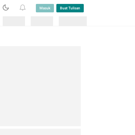
Masuk
Buat Tulisan
Loading
Loading
Lainnya