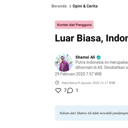
Beranda
Opini & Cerita
Konten dari Pengguna
Luar Biasa, Indon
Shamsi Ali
Putra Indonesia ini merupak
dihormati di AS. Dinobatkan 
tokoh agama berpengaruh di
29 Februari 2020 7:57 WIB
Diperbarui
6 Agustus 2020 13:17 WIB
7
1
Tulisan dari Shamsi Ali tidak mewakili pandanga