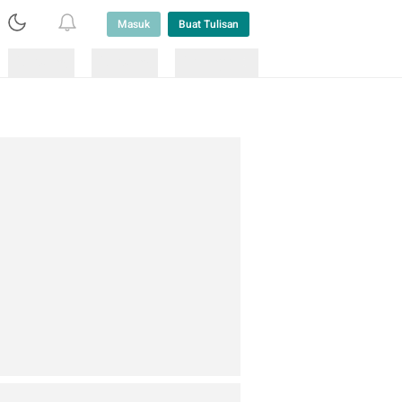
Masuk
Buat Tulisan
Loading
Loading
Lainnya