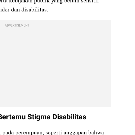
ta kebijakan publik yang belum sensitif 
der dan disabilitas.
ADVERTISEMENT
Bertemu Stigma Disabilitas
t pada perempuan, seperti anggapan bahwa 