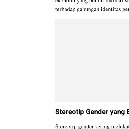
ekonomi yang belum inklusif ser
terhadap gabungan identitas gen
Stereotip Gender yang 
Stereotip gender sering meleka