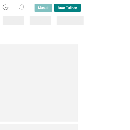
Masuk
Buat Tulisan
Loading
Loading
Lainnya