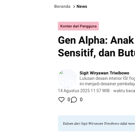
Beranda
News
Konten dari Pengguna
Gen Alpha: Anak 
Sensitif, dan Bu
Sigit Wiryawan Triwibowo
Lulusan desain interior ISI Y
ini menjadi desainer pembelaj
Kemendikbudristek dan menj
14 Agustus 2025 11:57 WIB
·
waktu baca
tvsekolah.id
0
0
Tulisan dari Sigit Wiryawan Triwibowo tidak me