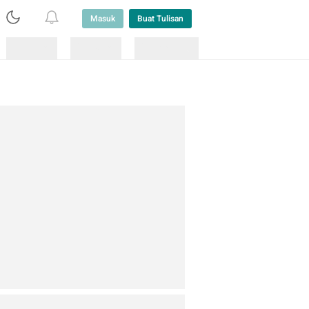
Masuk
Buat Tulisan
Loading
Loading
Lainnya