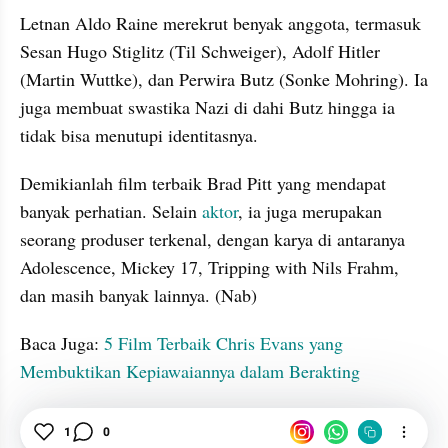
Letnan Aldo Raine merekrut benyak anggota, termasuk 
Sesan Hugo Stiglitz (Til Schweiger), Adolf Hitler 
(Martin Wuttke), dan Perwira Butz (Sonke Mohring). Ia 
juga membuat swastika Nazi di dahi Butz hingga ia 
tidak bisa menutupi identitasnya.
Demikianlah film terbaik Brad Pitt yang mendapat 
banyak perhatian. Selain 
aktor
, ia juga merupakan 
seorang produser terkenal, dengan karya di antaranya 
Adolescence, Mickey 17, Tripping with Nils Frahm, 
dan masih banyak lainnya. (Nab)
Baca Juga: 
5 Film Terbaik Chris Evans yang 
Membuktikan Kepiawaiannya dalam Berakting
Film
Brad Pitt
Aktor
1
0