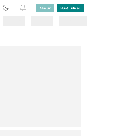
Masuk
Buat Tulisan
Loading
Loading
Lainnya