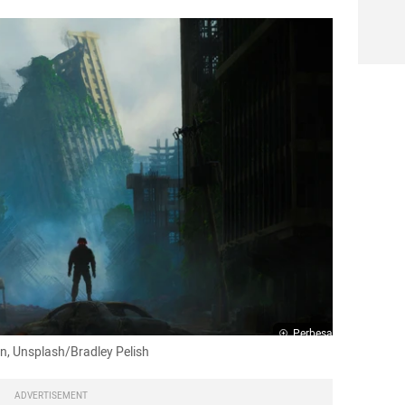
Perbesar
an, Unsplash/Bradley Pelish
ADVERTISEMENT