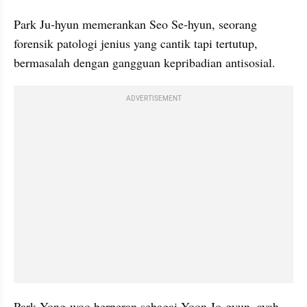
Park Ju‑hyun memerankan Seo Se‑hyun, seorang 
forensik patologi jenius yang cantik tapi tertutup, 
bermasalah dengan gangguan kepribadian antisosial.
ADVERTISEMENT
Park Yong‑woo berperan sebagai Yoon Jo‑gyun, ayah 