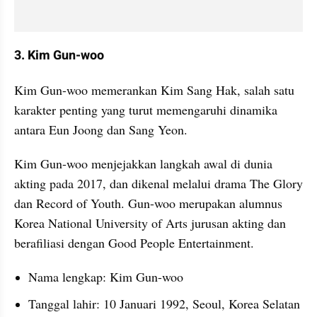
3. Kim Gun-woo
Kim Gun-woo memerankan Kim Sang Hak, salah satu 
karakter penting yang turut memengaruhi dinamika 
antara Eun Joong dan Sang Yeon.
Kim Gun-woo menjejakkan langkah awal di dunia 
akting pada 2017, dan dikenal melalui drama The Glory 
dan Record of Youth. Gun-woo merupakan alumnus 
Korea National University of Arts jurusan akting dan 
berafiliasi dengan Good People Entertainment.
Nama lengkap: Kim Gun-woo
Tanggal lahir: 10 Januari 1992, Seoul, Korea Selatan