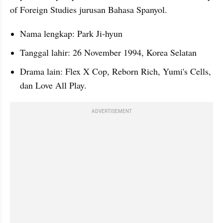
of Foreign Studies jurusan Bahasa Spanyol.
Nama lengkap: Park Ji-hyun
Tanggal lahir: 26 November 1994, Korea Selatan
Drama lain: Flex X Cop, Reborn Rich, Yumi's Cells, 
dan Love All Play.
ADVERTISEMENT