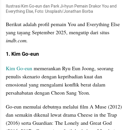
Ilustrasi Kim Go-eun dan Park Ji-hyun Pemain Drakor You and 
Everything Else, Foto: Unsplash/Jonathan Borba
Berikut adalah profil pemain You and Everything Else 
yang tayang September 2025, mengutip dari situs 
imdb.com.
1. Kim Go-eun
Kim Go-eun
 memerankan Ryu Eun Joong, seorang 
penulis skenario dengan kepribadian kuat dan 
emosional yang mengalami konflik berat dalam 
persahabatan dengan Cheon Sang Yeon.
Go-eun memulai debutnya melalui film A Muse (2012) 
dan semakin dikenal lewat drama Cheese in the Trap 
(2016) serta Guardian: The Lonely and Great God 