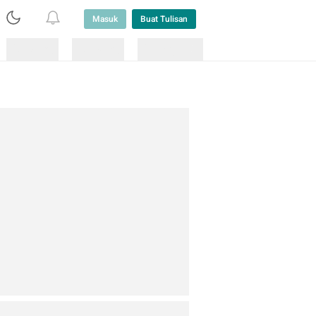
Masuk
Buat Tulisan
Loading
Loading
Lainnya