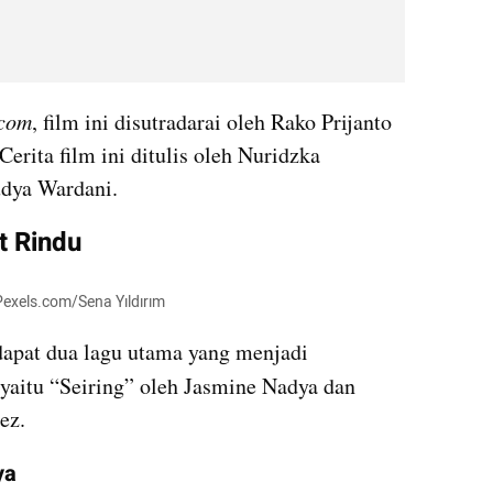
.com
, film ini disutradarai oleh Rako Prijanto 
erita film ini ditulis oleh Nuridzka 
udya Wardani.
t Rindu
 Pexels.com/Sena Yıldırım
, terdapat dua lagu utama yang menjadi 
 yaitu “Seiring” oleh Jasmine Nadya dan 
ez.
ya