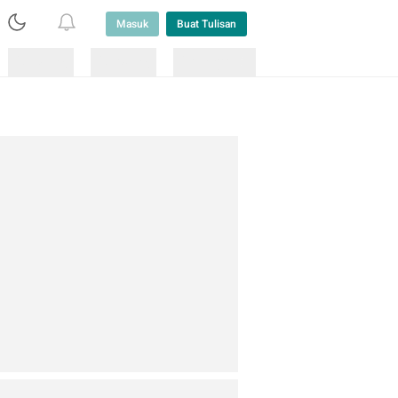
Masuk
Buat Tulisan
Loading
Loading
Lainnya