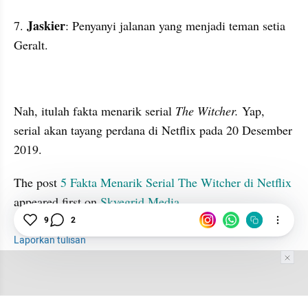
Jaskier
7. 
: Penyanyi jalanan yang menjadi teman setia 
Geralt.
Nah, itulah fakta menarik serial 
The Witcher. 
Yap, 
serial akan tayang perdana di Netflix pada 20 Desember 
2019.
The post 
5 Fakta Menarik Serial The Witcher di Netflix
appeared first on 
Skyegrid Media
.
9
2
Laporkan tulisan
Tim Editor
Editor Section